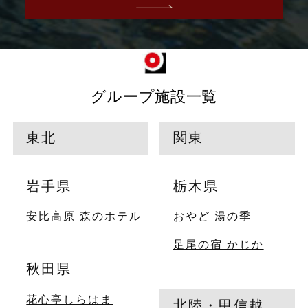
グループ施設一覧
東北
関東
岩手県
栃木県
安比高原 森のホテル
おやど 湯の季
足尾の宿 かじか
秋田県
花心亭しらはま
北陸・甲信越