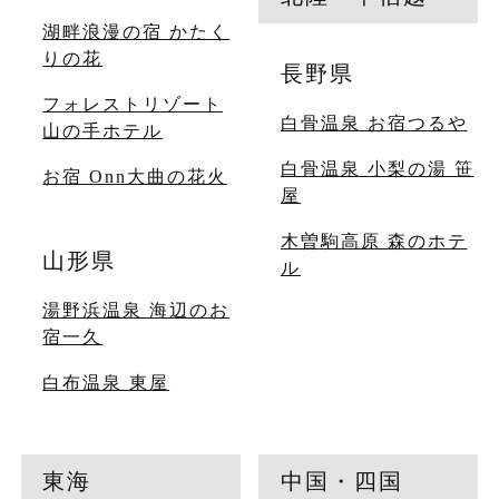
湖畔浪漫の宿 かたく
りの花
長野県
フォレストリゾート
白骨温泉 お宿つるや
山の手ホテル
白骨温泉 小梨の湯 笹
お宿 Onn大曲の花火
屋
木曽駒高原 森のホテ
山形県
ル
湯野浜温泉 海辺のお
宿一久
白布温泉 東屋
東海
中国・四国