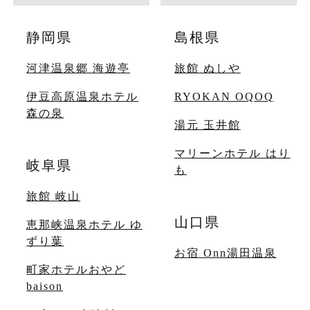
静岡県
島根県
河津温泉郷 海遊亭
旅館 ぬしや
伊豆高原温泉ホテル
RYOKAN OQOQ
森の泉
湯元 玉井館
マリーンホテル はり
岐阜県
も
旅館 岐山
山口県
恵那峡温泉ホテル ゆ
ずり葉
お宿 Onn湯田温泉
町家ホテルおやど
baison